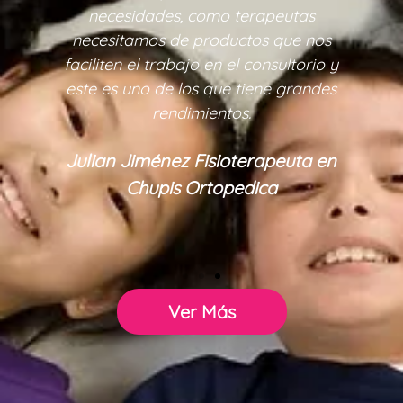
necesidades, como terapeutas
necesitamos de productos que nos
faciliten el trabajo en el consultorio y
este es uno de los que tiene grandes
rendimientos.
Julian Jiménez Fisioterapeuta en
Chupis Ortopedica
Ver Más