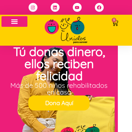
0
Tú donas dinero,
ellos reciben
felicidad
Más de 500 niños rehabilitados
en casa
Dona Aquí