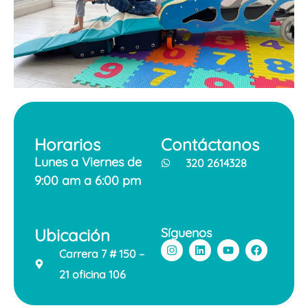
Horarios
Contáctanos
Lunes a Viernes
de
320 2614328
9:00 am a 6:00 pm
Ubicación
Síguenos
Carrera 7 # 150 –
21 oficina 106