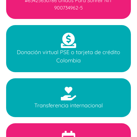
#63425630786 Unidos Para Sonreír NIT
900734962-5
Donación virtual PSE o tarjeta de crédito
Colombia
Transferencia internacional