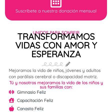
Suscríbete a nuestra donación mensual
UNIDOS PARA SONREIR
TRANSFORMAMOS
VIDAS CON AMOR Y
ESPERANZA
Mejoramos la vida de niños, jóvenes y adultos
con parálisis cerebral o discapacidad motriz.
Tú y nosotros mejoramos la vida de los niños y
sus familias con:
Gimnasio Feliz
Capacitación Feliz
Canasta Feliz