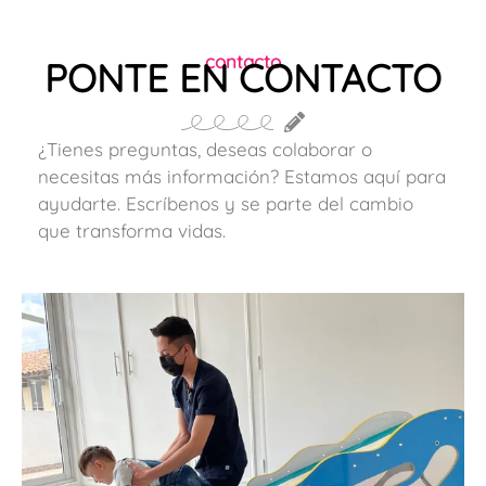
contacto
PONTE EN CONTACTO
¿Tienes preguntas, deseas colaborar o
necesitas más información? Estamos aquí para
ayudarte. Escríbenos y se parte del cambio
que transforma vidas.