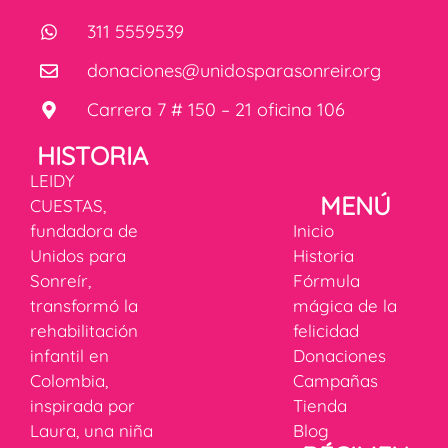
311 5559539
donaciones@unidosparasonreir.org
Carrera 7 # 150 – 21 oficina 106
HISTORIA
LEIDY
MENÚ
CUESTAS,
fundadora de
Inicio
Unidos para
Historia
Sonreír,
Fórmula
transformó la
mágica de la
rehabilitación
felicidad
infantil en
Donaciones
Colombia,
Campañas
inspirada por
Tienda
Laura, una niña
Blog