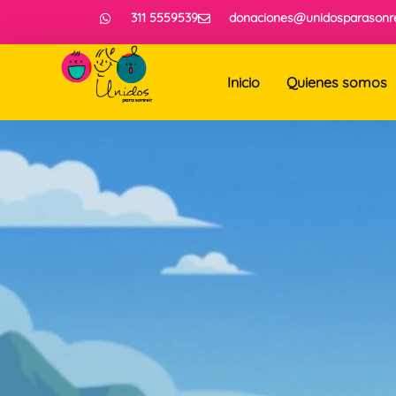
311 5559539
donaciones@unidosparasonre
Inicio
Quienes somos