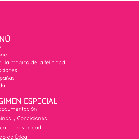
NÚ
o
oria
ula mágica de la felicidad
ciones
pañas
da
GIMEN ESPECIAL
documentación
inos y Condiciones
tica de privacidad
go de Ética