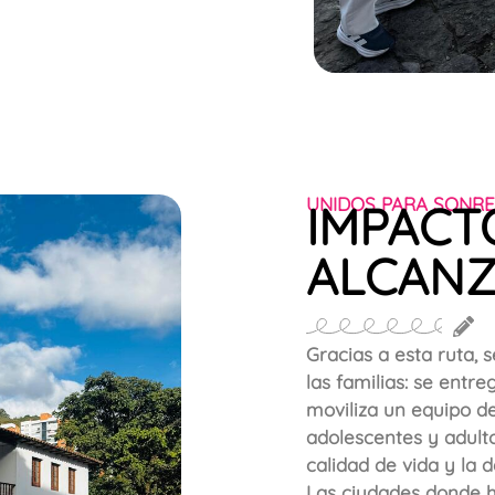
UNIDOS PARA SONRE
IMPACT
ALCAN
Gracias a esta ruta, 
las familias: se entre
moviliza un equipo de
adolescentes y adulto
calidad de vida y la d
Las ciudades donde 