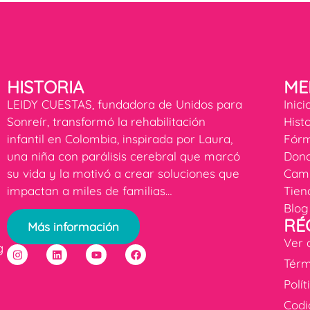
HISTORIA
ME
LEIDY CUESTAS, fundadora de Unidos para
Inici
Sonreír, transformó la rehabilitación
Hist
infantil en Colombia, inspirada por Laura,
Fórm
una niña con parálisis cerebral que marcó
Dona
su vida y la motivó a crear soluciones que
Cam
impactan a miles de familias…
Tien
Blog
RÉ
Más información
Ver 
g
Térm
Polí
Codi