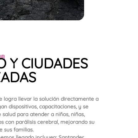
IR
O Y CIUDADES
ZADAS
se logra llevar la solución directamente a
gan dispositivos, capacitaciones, y se
 salud para atender a niños, niñas,
s con parálisis cerebral, mejorando su
e sus familias.
hemos llegado incluyen:
Santander,