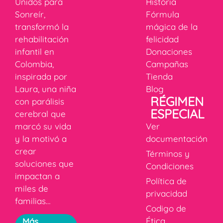
Unidos para
Historia
Sonreír,
Fórmula
transformó la
mágica de la
rehabilitación
felicidad
infantil en
Donaciones
Colombia,
Campañas
inspirada por
Tienda
Laura, una niña
Blog
RÉGIMEN
con parálisis
ESPECIAL
cerebral que
marcó su vida
Ver
y la motivó a
documentación
crear
Términos y
soluciones que
Condiciones
impactan a
Política de
miles de
privacidad
familias…
Codigo de
Ética
Más