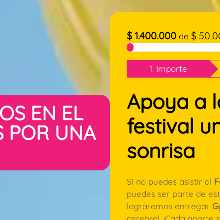
$
1.400.000
$
50.0
de
1. Importe
Apoya a l
OS EN EL
festival u
S POR UNA
sonrisa
Si no puedes asistir al
F
puedes ser parte de es
lograremos entregar
G
cerebral. ¡Cada aporte 