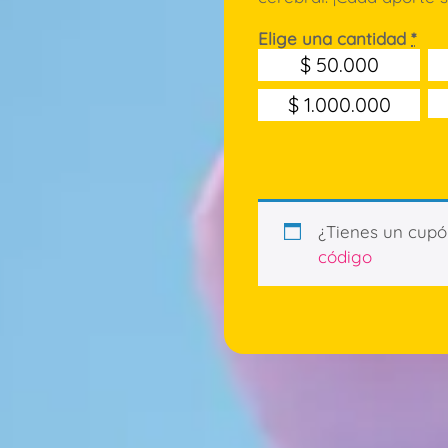
Elige una cantidad
*
$
50.000
$
1.000.000
¿Tienes un cup
código