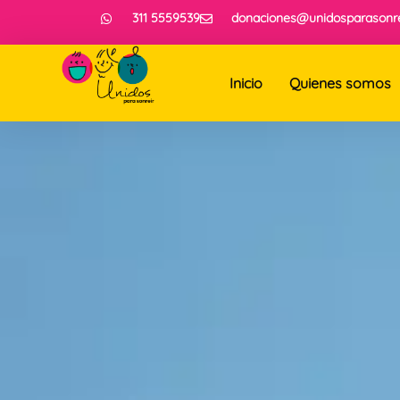
311 5559539
donaciones@unidosparasonre
Inicio
Quienes somos