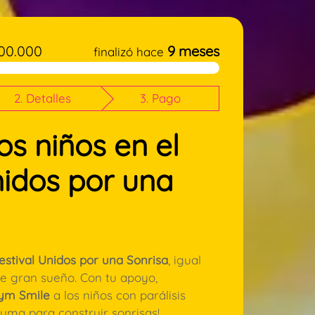
00.000
9 meses
finalizó hace
2. Detalles
3. Pago
os niños en el
nidos por una
estival Unidos por una Sonrisa
, igual
te gran sueño. Con tu apoyo,
ym Smile
a los niños con parálisis
suma para construir sonrisas!