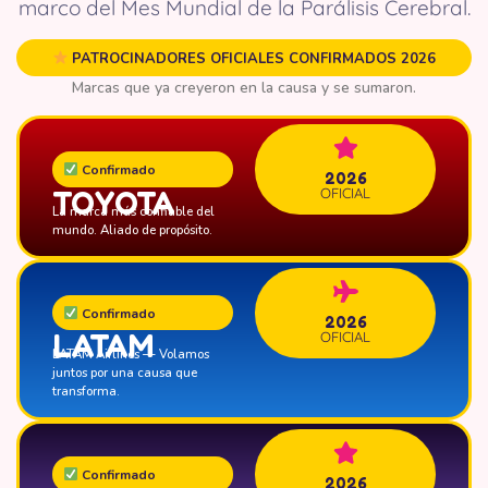
marco del Mes Mundial de la Parálisis Cerebral.
PATROCINADORES OFICIALES CONFIRMADOS 2026
Marcas que ya creyeron en la causa y se sumaron.
Confirmado
2026
TOYOTA
OFICIAL
La marca más confiable del
mundo. Aliado de propósito.
Confirmado
2026
LATAM
OFICIAL
LATAM Airlines — Volamos
juntos por una causa que
transforma.
Confirmado
2026