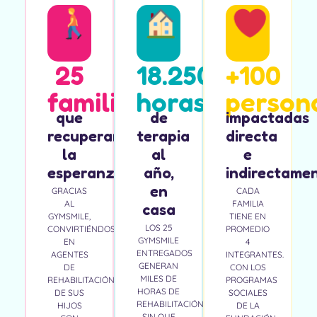
25
18.250
+100
familias
horas
person
que
de
impactadas
recuperaron
terapia
directa
la
al
e
esperanza
año,
indirectame
en
GRACIAS
CADA
AL
FAMILIA
casa
GYMSMILE,
TIENE EN
LOS 25
CONVIRTIÉNDOSE
PROMEDIO
GYMSMILE
EN
4
ENTREGADOS
AGENTES
INTEGRANTES.
GENERAN
DE
CON LOS
MILES DE
REHABILITACIÓN
PROGRAMAS
HORAS DE
DE SUS
SOCIALES
REHABILITACIÓN
HIJOS
DE LA
SIN QUE