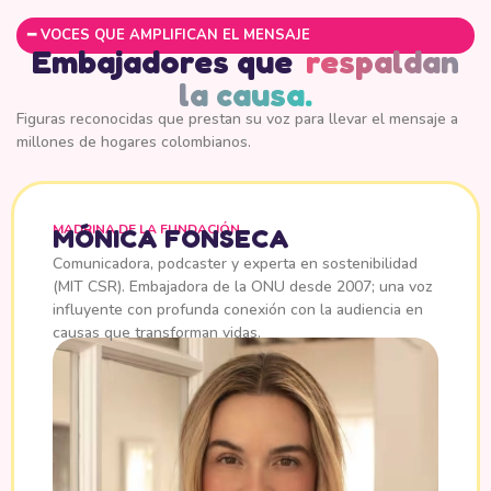
━ VOCES QUE AMPLIFICAN EL MENSAJE
Embajadores que
respaldan
la causa.
Figuras reconocidas que prestan su voz para llevar el mensaje a
millones de hogares colombianos.
MADRINA DE LA FUNDACIÓN
MÓNICA FONSECA
Comunicadora, podcaster y experta en sostenibilidad
(MIT CSR). Embajadora de la ONU desde 2007; una voz
influyente con profunda conexión con la audiencia en
causas que transforman vidas.