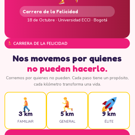
Carrera de la Felicidad
18 de Octubre · Universidad ECCI · Bogotá
CARRERA DE LA FELICIDAD
Nos movemos por quienes
no pueden hacerlo.
Corremos por quienes no pueden. Cada paso tiene un propósito,
cada kilómetro transforma una vida.
3 km
5 km
9 km
FAMILIAR
GENERAL
ÉLITE