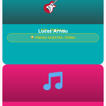
Lucas Arnau
POP · TROPICAL
PREMIO NUESTRA TIERRA