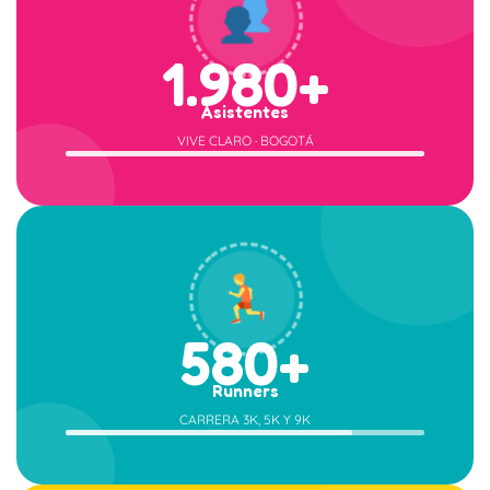
1.980+
Asistentes
VIVE CLARO · BOGOTÁ
580+
Runners
CARRERA 3K, 5K Y 9K