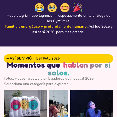
Hubo alegría, hubo lágrimas — especialmente en la entrega de
los GymSmile.
Familiar, energético y profundamente humano.
Así fue 2025 y
así será 2026, pero más grande.
━ ASÍ SE VIVIÓ · FESTIVAL 2025
Momentos que
hablan por sí
solos.
Fotos, videos, artistas y embajadores del Festival 2025.
Selecciona una categoría para explorar.