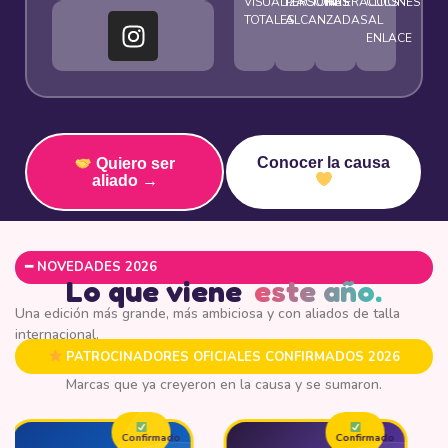
VISUALIZACIONES
PERSONAS
INTERACCIONES
CLICS
TOTALES
ALCANZADAS
AL
ENLACE
Conocer la causa
Quiero ser
aliado →
━ NOVEDADES 2026
Lo que viene
este año.
Una edición más grande, más ambiciosa y con aliados de talla
internacional.
PATROCINADORES OFICIALES CONFIRMADOS 2026
Marcas que ya creyeron en la causa y se sumaron.
do
Confirmado