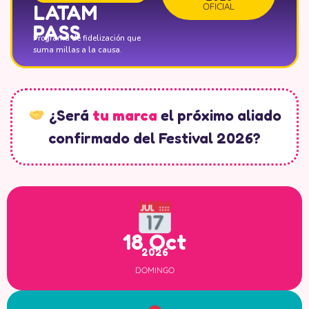
LATAM
OFICIAL
PASS
Programa de fidelización que
suma millas a la causa.
¿Será
tu marca
el próximo aliado
confirmado del Festival 2026?
18 Oct
2026
DOMINGO