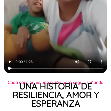
Cada canción es una razón para seguir soñando
UNA HISTORIA DE
RESILIENCIA, AMOR Y
ESPERANZA