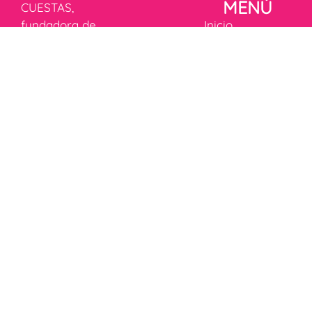
MENÚ
CUESTAS,
fundadora de
Inicio
Unidos para
Historia
Sonreír,
Fórmula
transformó la
mágica de la
rehabilitación
felicidad
infantil en
Donaciones
Colombia,
Campañas
inspirada por
Tienda
Laura, una niña
Blog
RÉGIMEN
con parálisis
ESPECIAL
cerebral que
marcó su vida
Ver
y la motivó a
documentación
crear
Términos y
soluciones que
Condiciones
impactan a
Política de
miles de
privacidad