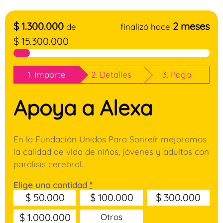
$
1.300.000
2 meses
de
finalizó hace
$
15.300.000
1. Importe
2. Detalles
3. Pago
Apoya a Alexa
En la Fundación Unidos Para Sonreír mejoramos
la calidad de vida de niños, jóvenes y adultos con
parálisis cerebral.
Elige una cantidad
*
$
50.000
$
100.000
$
300.000
$
1.000.000
Otros