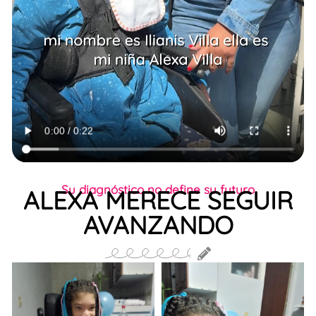
Su diagnóstico no define su futuro
ALEXA MERECE SEGUIR
AVANZANDO