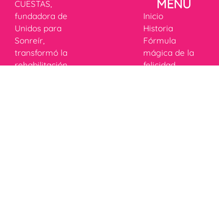
MENÚ
CUESTAS,
fundadora de
Inicio
Unidos para
Historia
Sonreír,
Fórmula
transformó la
mágica de la
rehabilitación
felicidad
infantil en
Donaciones
Colombia,
Campañas
inspirada por
Tienda
Laura, una niña
Blog
RÉGIMEN
con parálisis
ESPECIAL
cerebral que
marcó su vida
Ver
y la motivó a
documentación
crear
Términos y
soluciones que
Condiciones
impactan a
Política de
miles de
privacidad