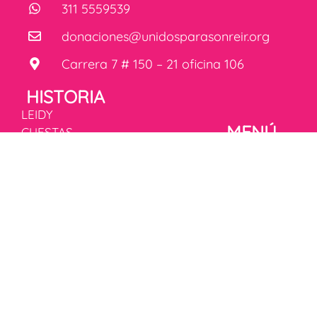
311 5559539
donaciones@unidosparasonreir.org
Carrera 7 # 150 – 21 oficina 106
HISTORIA
LEIDY
MENÚ
CUESTAS,
fundadora de
Inicio
Unidos para
Historia
Sonreír,
Fórmula
transformó la
mágica de la
rehabilitación
felicidad
infantil en
Donaciones
Colombia,
Campañas
inspirada por
Tienda
Laura, una niña
Blog
RÉGIMEN
con parálisis