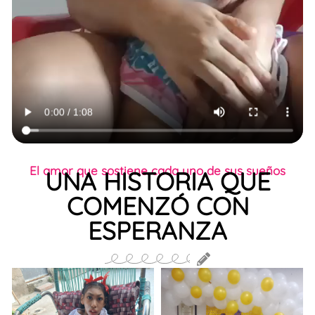
El amor que sostiene cada uno de sus sueños
UNA HISTORIA QUE
COMENZÓ CON
ESPERANZA