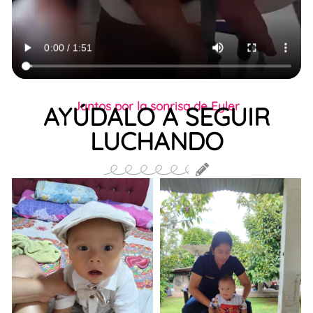
Juntos por la sonrisa de Eyler
AYÚDALO A SEGUIR
LUCHANDO