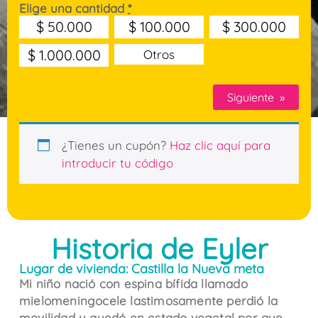
Elige una cantidad
*
$
50.000
$
100.000
$
300.000
$
1.000.000
Otros
Siguiente
»
¿Tienes un cupón?
Haz clic aquí para
introducir tu código
Historia de Eyler
Lugar de vivienda: Castilla la Nueva meta
Mi niño nació con espina bífida llamado
mielomeningocele lastimosamente perdió la
movilidad y quedó en estado vegetal por que