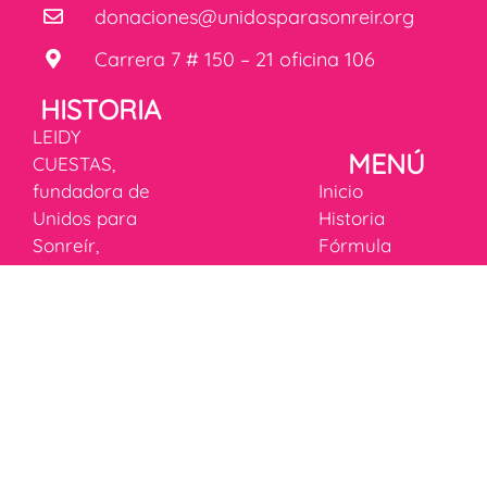
donaciones@unidosparasonreir.org
Carrera 7 # 150 – 21 oficina 106
HISTORIA
LEIDY
MENÚ
CUESTAS,
fundadora de
Inicio
Unidos para
Historia
Sonreír,
Fórmula
transformó la
mágica de la
rehabilitación
felicidad
infantil en
Donaciones
Colombia,
Campañas
inspirada por
Tienda
Laura, una niña
Blog
RÉGIMEN
con parálisis
ESPECIAL
cerebral que