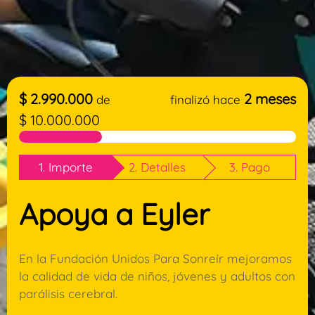
$
2.990.000
2 meses
de
finalizó hace
$
10.000.000
1. Importe
2. Detalles
3. Pago
Apoya a Eyler
En la Fundación Unidos Para Sonreír mejoramos
la calidad de vida de niños, jóvenes y adultos con
parálisis cerebral.