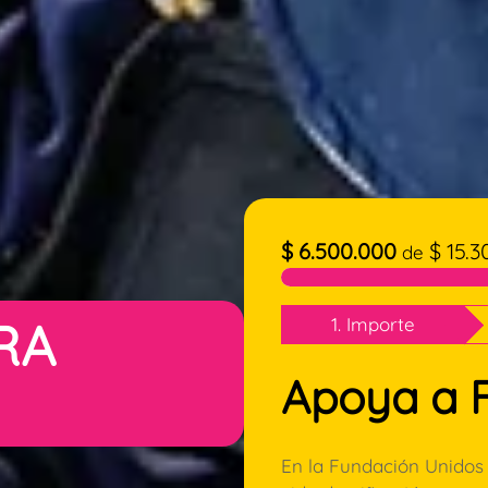
$
6.500.000
$
15.3
de
RA
1. Importe
Apoya a 
En la Fundación Unidos