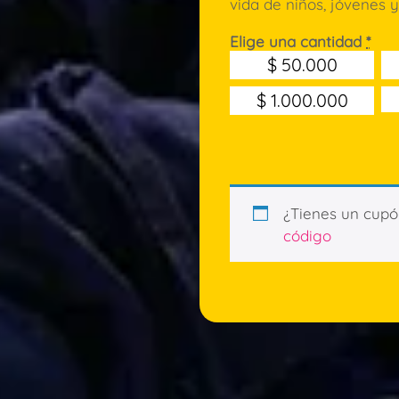
vida de niños, jóvenes y
Elige una cantidad
*
$
50.000
$
1.000.000
¿Tienes un cup
código