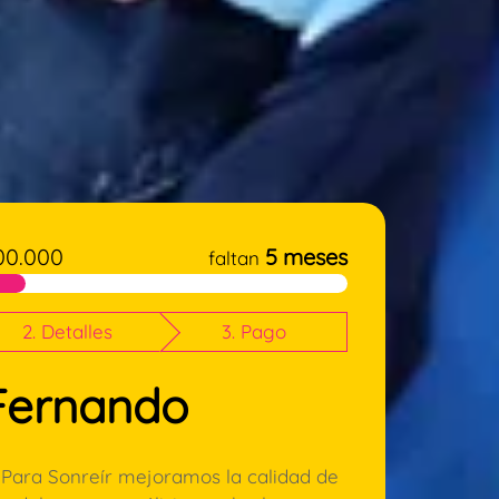
00.000
5 meses
faltan
2. Detalles
3. Pago
Fernando
 Para Sonreír mejoramos la calidad de