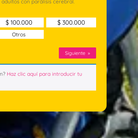
 adultos con parálisis cerebral.
$
100.000
$
300.000
Otros
Siguiente
»
ón?
Haz clic aquí para introducir tu