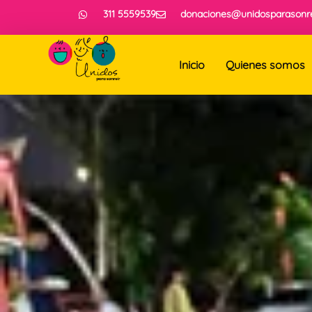
311 5559539
donaciones@unidosparasonre
Inicio
Quienes somos