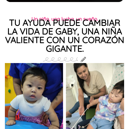
Un niño, una lucha, un sueño.
TU AYUDA PUEDE CAMBIAR
LA VIDA DE GABY, UNA NIÑA
VALIENTE CON UN CORAZÓN
GIGANTE.