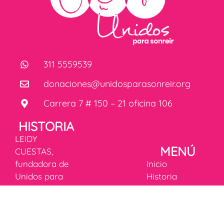
311 5559539
donaciones@unidosparasonreir.org
Carrera 7 # 150 – 21 oficina 106
HISTORIA
LEIDY
MENÚ
CUESTAS,
fundadora de
Inicio
Unidos para
Historia
Sonreír,
Fórmula
transformó la
mágica de la
rehabilitación
felicidad