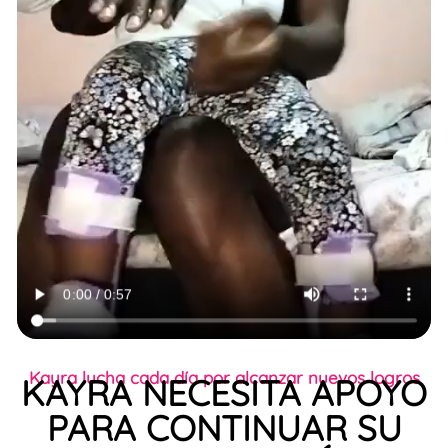
Kayra lucha cada día por alcanzar nuevos logros
KAYRA NECESITA APOYO
PARA CONTINUAR SU