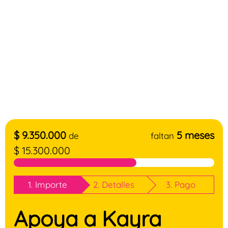
$
9.350.000
5 meses
de
faltan
$
15.300.000
1. Importe
2. Detalles
3. Pago
Apoya a Kayra