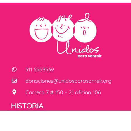
311 5559539
donaciones@unidosparasonreir.org
Carrera 7 # 150 – 21 oficina 106
HISTORIA
LEIDY
MENÚ
CUESTAS,
fundadora de
Inicio