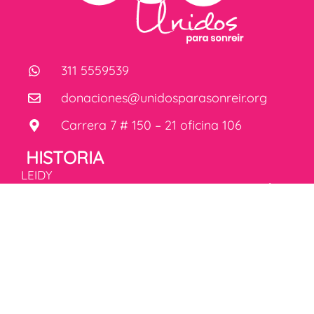
311 5559539
donaciones@unidosparasonreir.org
Carrera 7 # 150 – 21 oficina 106
HISTORIA
LEIDY
MENÚ
CUESTAS,
fundadora de
Inicio
Unidos para
Historia
Sonreír,
Fórmula
transformó la
mágica de la
rehabilitación
felicidad
infantil en
Donaciones