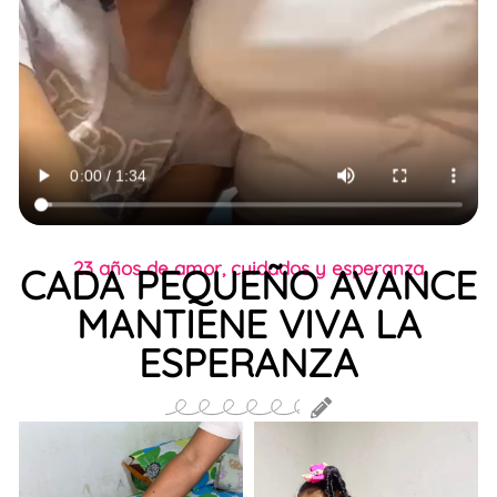
23 años de amor, cuidados y esperanza
CADA PEQUEÑO AVANCE
MANTIENE VIVA LA
ESPERANZA