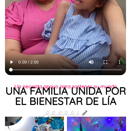
Lía necesita apoyo para sostener su mundo
UNA FAMILIA UNIDA POR
EL BIENESTAR DE LÍA