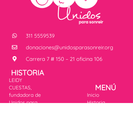
311 5559539
donaciones@unidosparasonreir.org
Carrera 7 # 150 – 21 oficina 106
HISTORIA
LEIDY
MENÚ
CUESTAS,
fundadora de
Inicio
Unidos para
Historia
Sonreír,
Fórmula
transformó la
mágica de la
rehabilitación
felicidad
infantil en
Donaciones