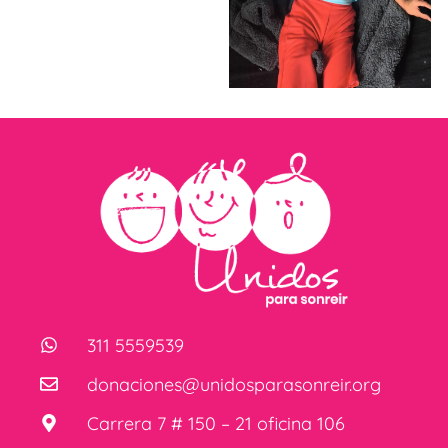
311 5559539
donaciones@unidosparasonreir.org
Carrera 7 # 150 – 21 oficina 106