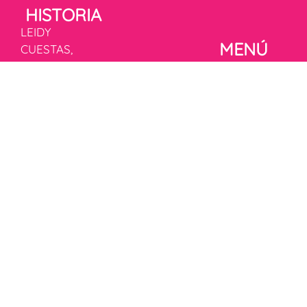
HISTORIA
LEIDY
MENÚ
CUESTAS,
fundadora de
Inicio
Unidos para
Historia
Sonreír,
Fórmula
transformó la
mágica de la
rehabilitación
felicidad
infantil en
Donaciones
Colombia,
Campañas
inspirada por
Tienda
Laura, una niña
Blog
RÉGIMEN
con parálisis
ESPECIAL
cerebral que
marcó su vida
Ver
y la motivó a
documentación
crear
Términos y
soluciones que