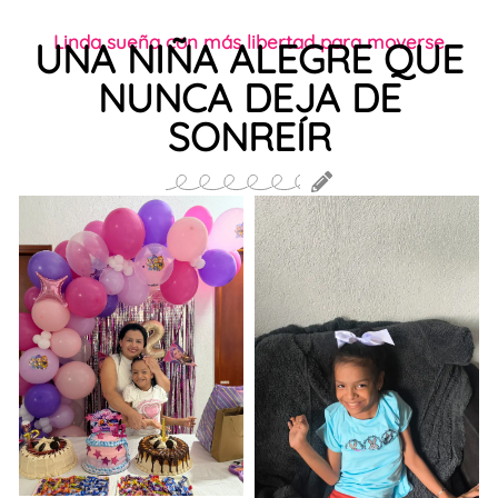
Linda sueña con más libertad para moverse
UNA NIÑA ALEGRE QUE
NUNCA DEJA DE
SONREÍR