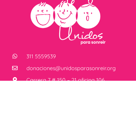
311 5559539
donaciones@unidosparasonreir.org
Carrera 7 # 150 – 21 oficina 106
HISTORIA
LEIDY
MENÚ
CUESTAS,
fundadora de
Inicio
Unidos para
Historia
Sonreír,
Fórmula