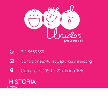
311 5559539
donaciones@unidosparasonreir.org
Carrera 7 # 150 – 21 oficina 106
HISTORIA
LEIDY
MENÚ
CUESTAS,
fundadora de
Inicio
Unidos para
Historia