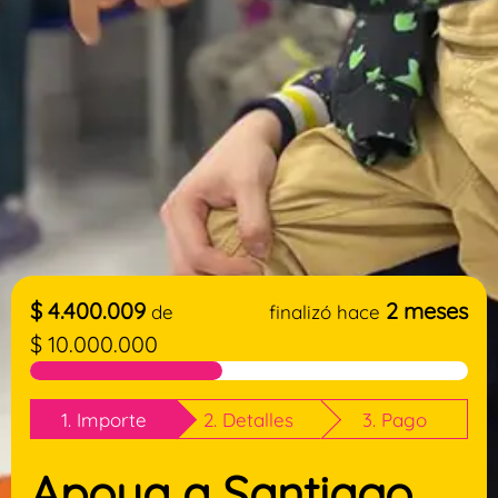
$
4.400.009
2 meses
de
finalizó hace
$
10.000.000
1. Importe
2. Detalles
3. Pago
Apoya a Santiago