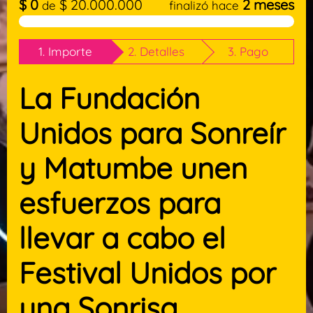
$
0
$
20.000.000
2 meses
de
finalizó hace
1. Importe
2. Detalles
3. Pago
La Fundación
Unidos para Sonreír
y Matumbe unen
esfuerzos para
llevar a cabo el
Festival Unidos por
una Sonrisa