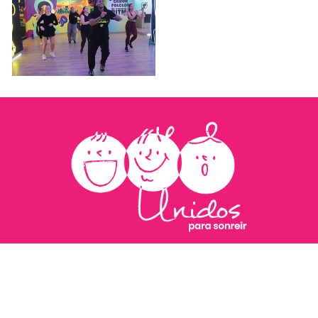
311 5559539
donaciones@unidosparasonreir.org
Carrera 7 # 150 – 21 oficina 106