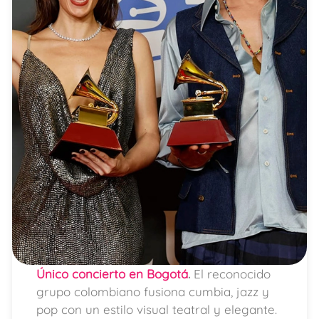
Único concierto en Bogotá
.
El reconocido
grupo colombiano fusiona cumbia, jazz y
pop con un estilo visual teatral y elegante.