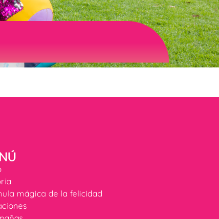
NÚ
o
oria
ula mágica de la felicidad
ciones
pañas