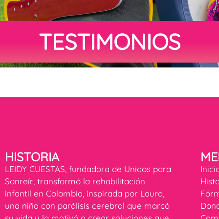
TESTIMONIOS
HISTORIA
ME
LEIDY CUESTAS, fundadora de Unidos para
Inici
Sonreír, transformó la rehabilitación
Hist
infantil en Colombia, inspirada por Laura,
Fórm
una niña con parálisis cerebral que marcó
Dona
su vida y la motivó a crear soluciones que
Cam