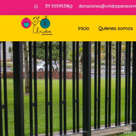
311 5559539
donaciones@unidosparasonre
Inicio
Quienes somos