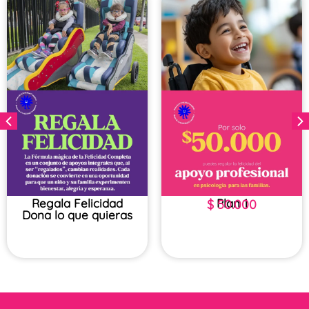
Regala Felicidad​
Plan 1
$
50.000
Dona lo que quieras