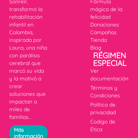
Sonreír,
Fórmula
transformó la
mágica de la
rehabilitación
felicidad
infantil en
Donaciones
Colombia,
Campañas
inspirada por
Tienda
Laura, una niña
Blog
RÉGIMEN
con parálisis
ESPECIAL
cerebral que
marcó su vida
Ver
y la motivó a
documentación
crear
Términos y
soluciones que
Condiciones
impactan a
Política de
miles de
privacidad
familias…
Codigo de
Ética
Más
información