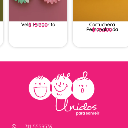
Vela Margarita
Cartuchera
$
15.000
Personalizada
$
75.000
311 5559539