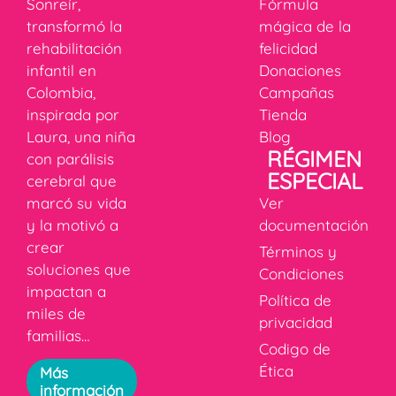
Sonreír,
Fórmula
transformó la
mágica de la
rehabilitación
felicidad
infantil en
Donaciones
Colombia,
Campañas
inspirada por
Tienda
Laura, una niña
Blog
RÉGIMEN
con parálisis
ESPECIAL
cerebral que
marcó su vida
Ver
y la motivó a
documentación
crear
Términos y
soluciones que
Condiciones
impactan a
Política de
miles de
privacidad
familias…
Codigo de
Ética
Más
información