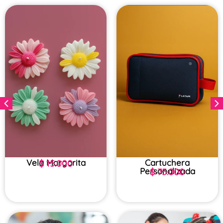
Vela Margarita
Cartuchera
$
15.000
Personalizada
$
75.000