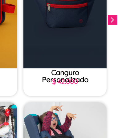
Canguro
Tula
Personalizado
$
42.000