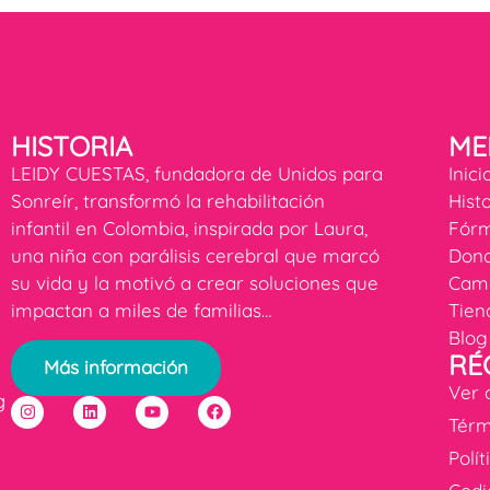
HISTORIA
ME
LEIDY CUESTAS, fundadora de Unidos para
Inici
Sonreír, transformó la rehabilitación
Hist
infantil en Colombia, inspirada por Laura,
Fórm
una niña con parálisis cerebral que marcó
Dona
su vida y la motivó a crear soluciones que
Cam
impactan a miles de familias…
Tien
Blog
RÉ
Más información
Ver 
g
Térm
Polí