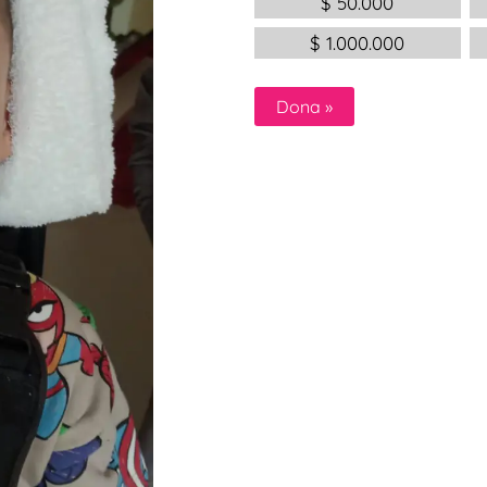
$
50.000
$
1.000.000
Dona
»