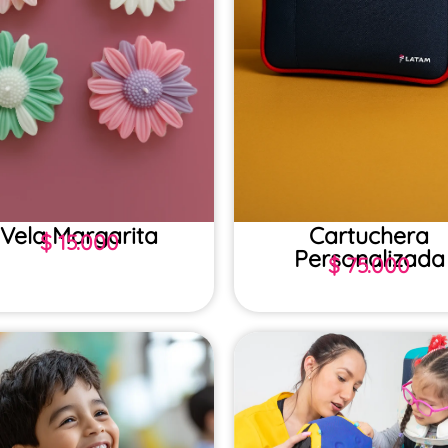
Vela Margarita
Cartuchera
$
15.000
Personalizada
$
75.000