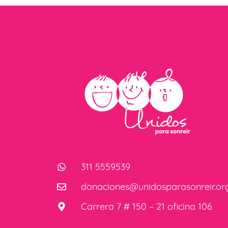
311 5559539
donaciones@unidosparasonreir.or
Carrera 7 # 150 – 21 oficina 106