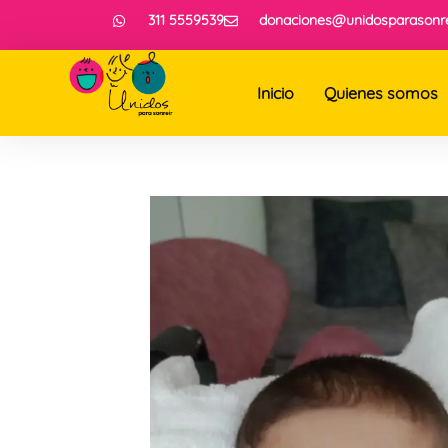
311 5559539
donaciones@unidosparasonre
Inicio
Quienes somos