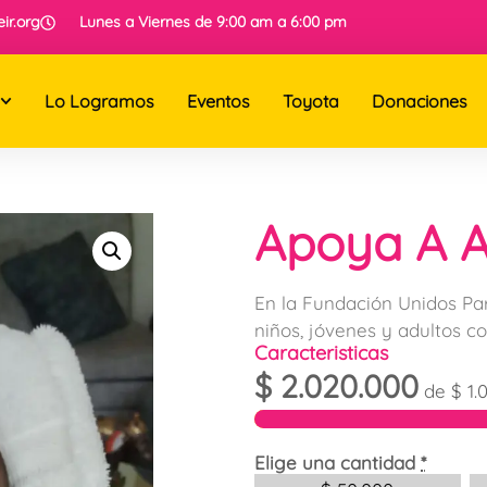
ir.org
Lunes a Viernes de 9:00 am a 6:00 pm
Lo Logramos
Eventos
Toyota
Donaciones
Apoya A A
En la Fundación Unidos Pa
niños, jóvenes y adultos co
Caracteristicas
$
2.020.000
de
$
1.
Elige una cantidad
*