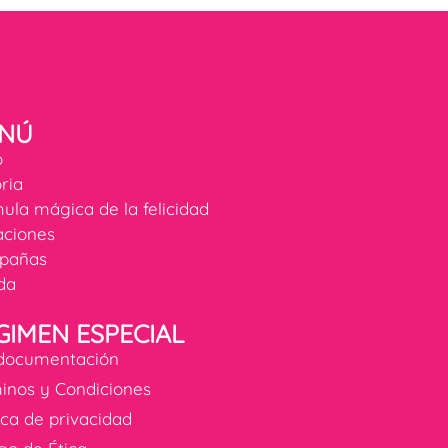
NÚ
o
oria
ula mágica de la felicidad
ciones
pañas
da
GIMEN ESPECIAL
documentación
inos y Condiciones
tica de privacidad