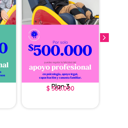
Plan 3
$
500.000