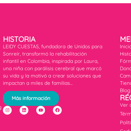
HISTORIA
ME
LEIDY CUESTAS, fundadora de Unidos para
Inici
Sonreír, transformó la rehabilitación
Hist
infantil en Colombia, inspirada por Laura,
Fórm
una niña con parálisis cerebral que marcó
Dona
su vida y la motivó a crear soluciones que
Cam
impactan a miles de familias…
Tien
Blog
RÉ
Más información
Ver 
g
Térm
Polí