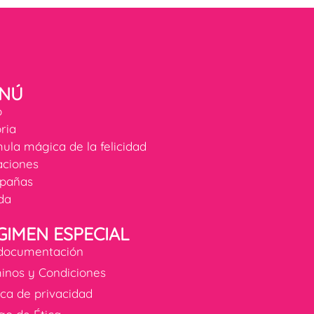
NÚ
o
oria
ula mágica de la felicidad
ciones
pañas
da
GIMEN ESPECIAL
documentación
inos y Condiciones
tica de privacidad