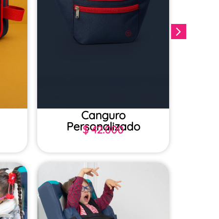
Canguro
Tula
Personalizado
$
42.000