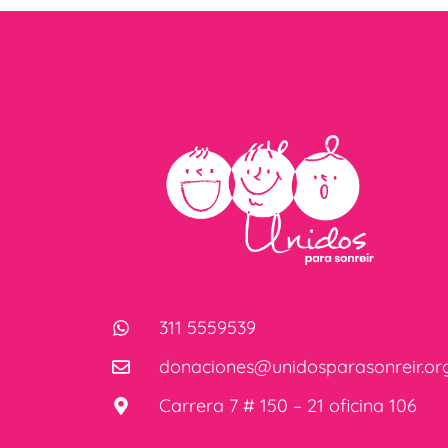
311 5559539
donaciones@unidosparasonreir.or
Carrera 7 # 150 – 21 oficina 106