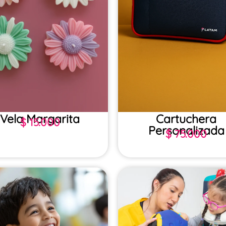
Vela Margarita
Cartuchera
$
15.000
Personalizada
$
75.000