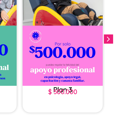
Plan 3
$
500.000