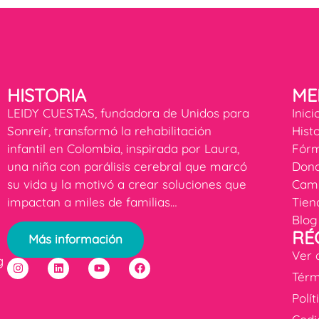
HISTORIA
ME
LEIDY CUESTAS, fundadora de Unidos para
Inici
Sonreír, transformó la rehabilitación
Hist
infantil en Colombia, inspirada por Laura,
Fórm
una niña con parálisis cerebral que marcó
Dona
su vida y la motivó a crear soluciones que
Cam
impactan a miles de familias…
Tien
Blog
RÉ
Más información
Ver 
g
Térm
Polí