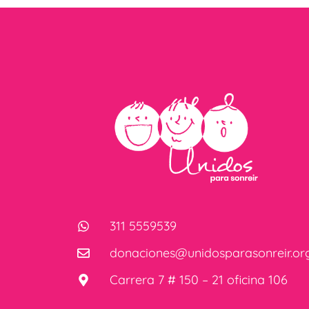
311 5559539
donaciones@unidosparasonreir.or
Carrera 7 # 150 – 21 oficina 106