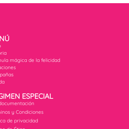
NÚ
o
oria
ula mágica de la felicidad
ciones
pañas
da
GIMEN ESPECIAL
documentación
inos y Condiciones
tica de privacidad