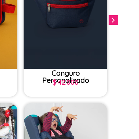
Canguro
Tula
Personalizado
$
42.000