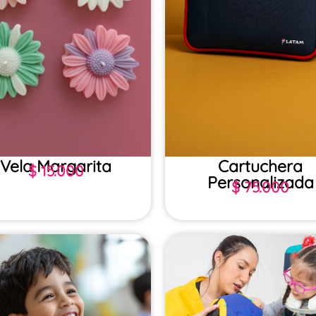
Vela Margarita
Cartuchera
$
15.000
Personalizada
$
75.000