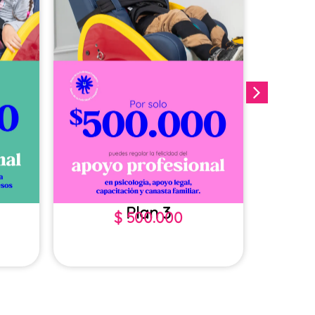
Plan 3
$
500.000