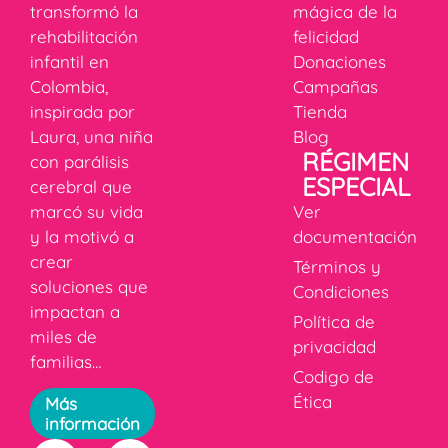
transformó la
mágica de la
rehabilitación
felicidad
infantil en
Donaciones
Colombia,
Campañas
inspirada por
Tienda
Laura, una niña
Blog
RÉGIMEN
con parálisis
ESPECIAL
cerebral que
marcó su vida
Ver
y la motivó a
documentación
crear
Términos y
soluciones que
Condiciones
impactan a
Política de
miles de
privacidad
familias…
Codigo de
Ética
Más
información