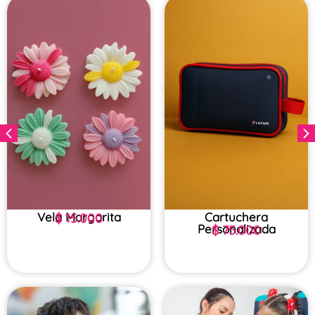
Vela Margarita
Cartuchera
$
15.000
Personalizada
$
75.000