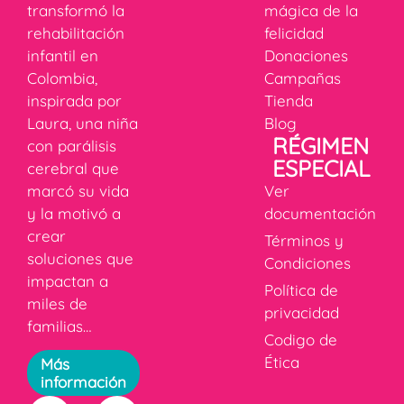
transformó la
mágica de la
rehabilitación
felicidad
infantil en
Donaciones
Colombia,
Campañas
inspirada por
Tienda
Laura, una niña
Blog
RÉGIMEN
con parálisis
ESPECIAL
cerebral que
marcó su vida
Ver
y la motivó a
documentación
crear
Términos y
soluciones que
Condiciones
impactan a
Política de
miles de
privacidad
familias…
Codigo de
Ética
Más
información