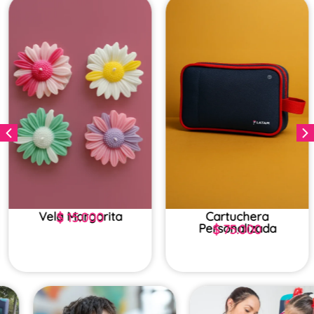
Vela Margarita
Cartuchera
$
15.000
Personalizada
$
75.000