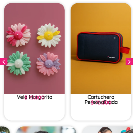
Vela Margarita
Cartuchera
$
15.000
Personalizada
$
75.000