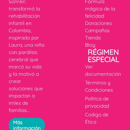
Sonreír,
Fórmula
transformó la
mágica de la
rehabilitación
felicidad
infantil en
Donaciones
Colombia,
Campañas
inspirada por
Tienda
Laura, una niña
Blog
RÉGIMEN
con parálisis
ESPECIAL
cerebral que
marcó su vida
Ver
y la motivó a
documentación
crear
Términos y
soluciones que
Condiciones
impactan a
Política de
miles de
privacidad
familias…
Codigo de
Ética
Más
información