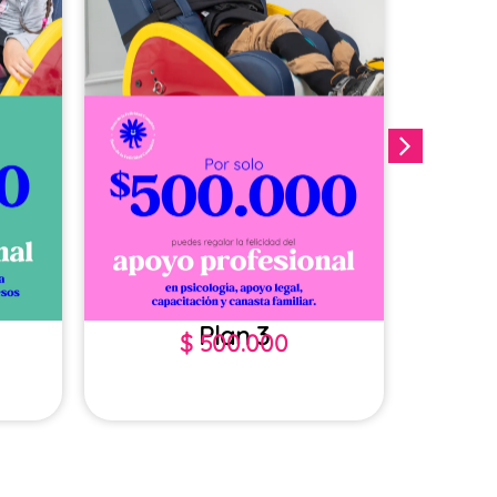
Plan 3
$
500.000