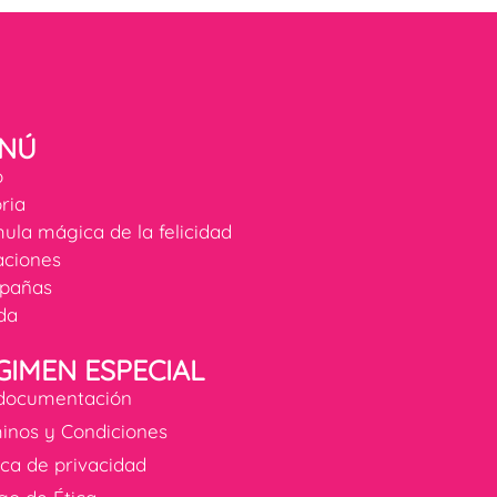
NÚ
o
oria
ula mágica de la felicidad
ciones
pañas
da
GIMEN ESPECIAL
documentación
inos y Condiciones
tica de privacidad