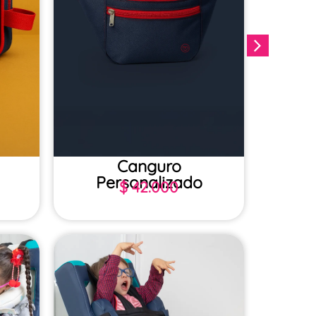
Canguro
Tula
Personalizado
$
42.000