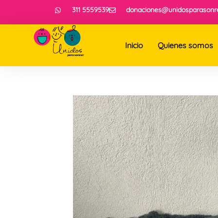
311 5559539
donaciones@unidosparasonre
Inicio
Quienes somos