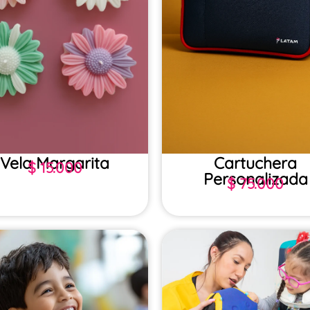
Vela Margarita
Cartuchera
$
15.000
Personalizada
$
75.000