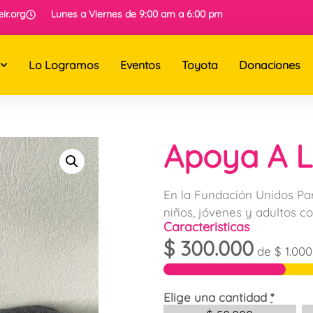
ir.org
Lunes a Viernes de 9:00 am a 6:00 pm
Lo Logramos
Eventos
Toyota
Donaciones
Apoya A L
En la Fundación Unidos Pa
niños, jóvenes y adultos co
Caracteristicas
$
300.000
de
$
1.000
Elige una cantidad
*