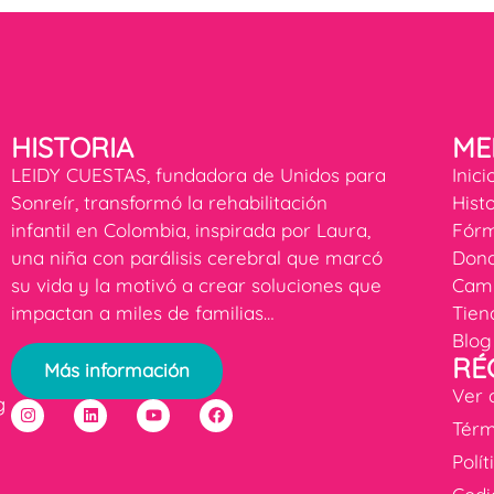
HISTORIA
ME
LEIDY CUESTAS, fundadora de Unidos para
Inici
Sonreír, transformó la rehabilitación
Hist
infantil en Colombia, inspirada por Laura,
Fórm
una niña con parálisis cerebral que marcó
Dona
su vida y la motivó a crear soluciones que
Cam
impactan a miles de familias…
Tien
Blog
RÉ
Más información
Ver 
g
Térm
Polí