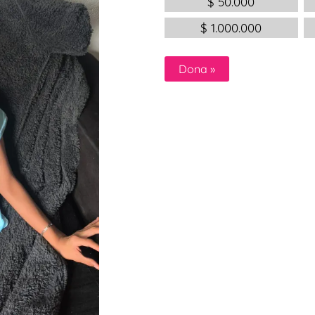
$
50.000
$
1.000.000
Dona
»