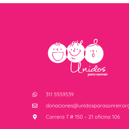
311 5559539
donaciones@unidosparasonreir.or
Carrera 7 # 150 – 21 oficina 106