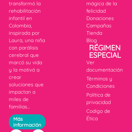
transformó la
mágica de la
rehabilitación
felicidad
infantil en
Donaciones
Colombia,
Campañas
inspirada por
Tienda
Laura, una niña
Blog
RÉGIMEN
con parálisis
ESPECIAL
cerebral que
marcó su vida
Ver
y la motivó a
documentación
crear
Términos y
soluciones que
Condiciones
impactan a
Política de
miles de
privacidad
familias…
Codigo de
Ética
Más
información