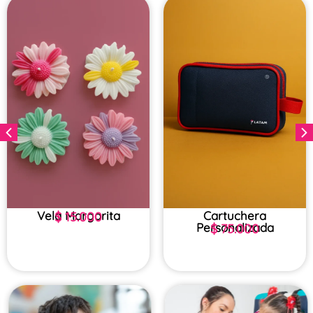
Vela Margarita
Cartuchera
$
15.000
Personalizada
$
75.000