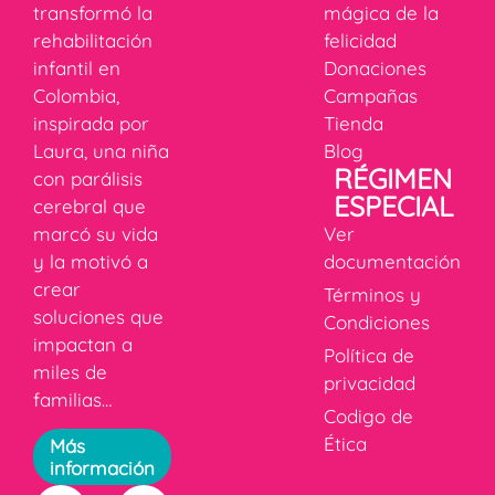
transformó la
mágica de la
rehabilitación
felicidad
infantil en
Donaciones
Colombia,
Campañas
inspirada por
Tienda
Laura, una niña
Blog
RÉGIMEN
con parálisis
ESPECIAL
cerebral que
marcó su vida
Ver
y la motivó a
documentación
crear
Términos y
soluciones que
Condiciones
impactan a
Política de
miles de
privacidad
familias…
Codigo de
Ética
Más
información