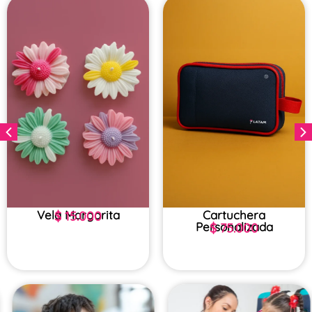
Vela Margarita
Cartuchera
$
15.000
Personalizada
$
75.000