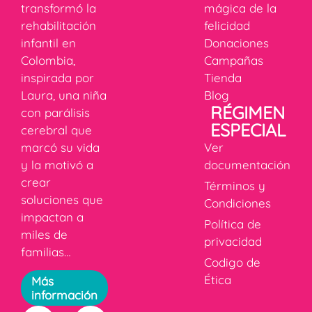
transformó la
mágica de la
rehabilitación
felicidad
infantil en
Donaciones
Colombia,
Campañas
inspirada por
Tienda
Laura, una niña
Blog
RÉGIMEN
con parálisis
ESPECIAL
cerebral que
marcó su vida
Ver
y la motivó a
documentación
crear
Términos y
soluciones que
Condiciones
impactan a
Política de
miles de
privacidad
familias…
Codigo de
Ética
Más
información