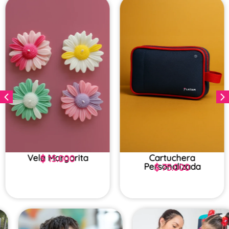
Vela Margarita
Cartuchera
$
15.000
Personalizada
$
75.000