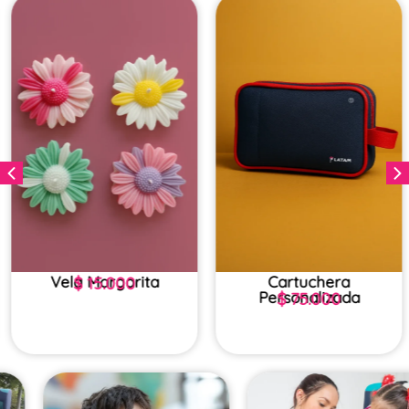
Vela Margarita
Cartuchera
$
15.000
Personalizada
$
75.000