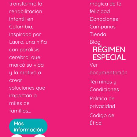
transformó la
mágica de la
rehabilitación
felicidad
infantil en
Donaciones
Colombia,
Campañas
inspirada por
Tienda
Laura, una niña
Blog
RÉGIMEN
con parálisis
ESPECIAL
cerebral que
marcó su vida
Ver
y la motivó a
documentación
crear
Términos y
soluciones que
Condiciones
impactan a
Política de
miles de
privacidad
familias…
Codigo de
Ética
Más
información