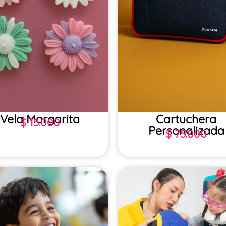
Vela Margarita
Cartuchera
$
15.000
Personalizada
$
75.000