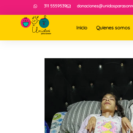
311 5559539
donaciones@unidosparasonre
Inicio
Quienes somos