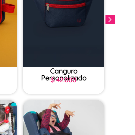
Canguro
Tula
Personalizado
$
42.000