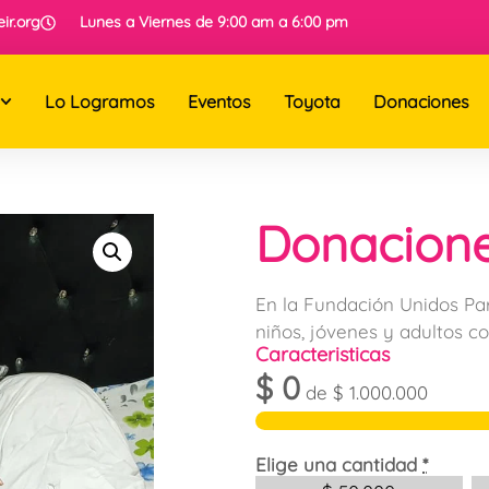
ir.org
Lunes a Viernes de 9:00 am a 6:00 pm
Lo Logramos
Eventos
Toyota
Donaciones
Donacion
En la Fundación Unidos Pa
niños, jóvenes y adultos co
Caracteristicas
$
0
de
$
1.000.000
Elige una cantidad
*