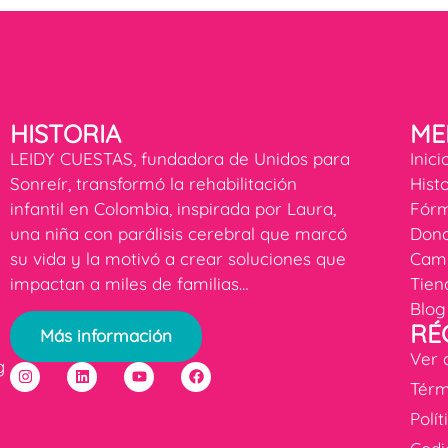
HISTORIA
ME
LEIDY CUESTAS, fundadora de Unidos para
Inici
Sonreír, transformó la rehabilitación
Hist
infantil en Colombia, inspirada por Laura,
Fórm
una niña con parálisis cerebral que marcó
Dona
su vida y la motivó a crear soluciones que
Cam
impactan a miles de familias…
Tien
Blog
RÉ
Más información
Ver 
g
Térm
Polí