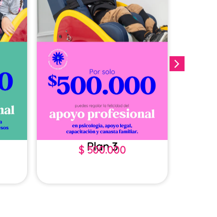
Plan 3
$
500.000