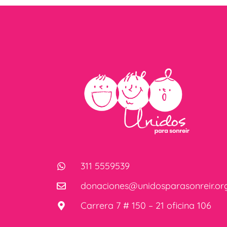
311 5559539
donaciones@unidosparasonreir.or
Carrera 7 # 150 – 21 oficina 106