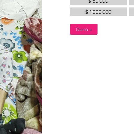
$
50.000
$
1.000.000
Dona
»