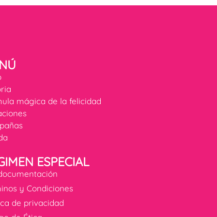
NÚ
o
oria
ula mágica de la felicidad
ciones
pañas
da
GIMEN ESPECIAL
documentación
inos y Condiciones
tica de privacidad