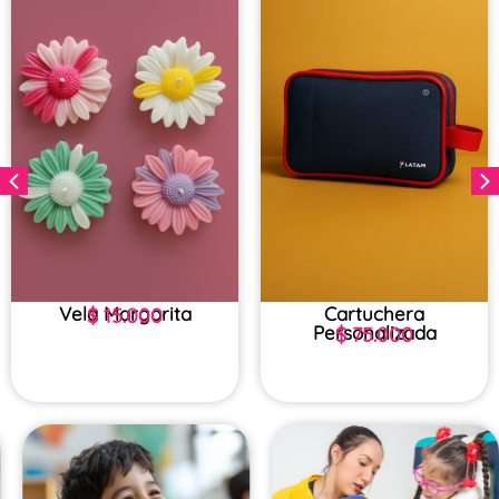
Vela Margarita
Cartuchera
$
15.000
Personalizada
$
75.000